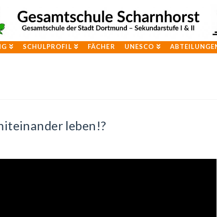
NG
SCHULPROFIL
FÄCHER
UNESCO
ABTEILUNGE
iteinander leben!?