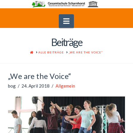
Navigation
Beiträge
HOME
ALLE BEITRÄGE
„WE ARE THE VOICE“
„We are the Voice“
bog
24. April 2018
Allgemein