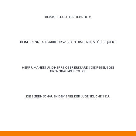
BEIM GRILL GEHT ES HEISS HER!
BEIM BRENNBALL-PARKOUR WERDEN HINDERNISSE ÜBERQUERT.
HERR UMANETS UND HERR KOBER ERKLÄREN DIE REGELN DES
BRENNBALL-PARKOURS.
DIE ELTERN SCHAUEN DEM SPIEL DER JUGENDLICHEN ZU.