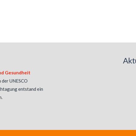
Akt
nd Gesundheit
n der UNESCO
chtagung entstand ein
m.