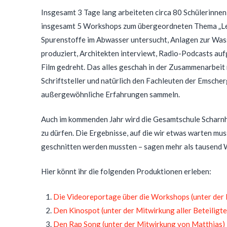
Insgesamt 3 Tage lang arbeiteten circa 80 Schülerinne
insgesamt 5 Workshops zum übergeordneten Thema „Le
Spurenstoffe im Abwasser untersucht, Anlagen zur Wass
produziert, Architekten interviewt, Radio-Podcasts au
Film gedreht. Das alles geschah in der Zusammenarbeit m
Schriftsteller und natürlich den Fachleuten der Emsche
außergewöhnliche Erfahrungen sammeln.
Auch im kommenden Jahr wird die Gesamtschule Scharnh
zu dürfen. Die Ergebnisse, auf die wir etwas warten muss
geschnitten werden mussten – sagen mehr als tausend W
Hier könnt ihr die folgenden Produktionen erleben:
Die Videoreportage über die Workshops (unter der
Den Kinospot (unter der Mitwirkung aller Beteiligten
Den Rap Song (unter der Mitwirkung von Matthias)