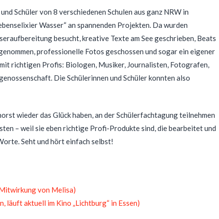
n und Schüler von 8 verschiedenen Schulen aus ganz NRW in
benselixier Wasser“ an spannenden Projekten. Da wurden
eraufbereitung besucht, kreative Texte am See geschrieben, Beats
fgenommen, professionelle Fotos geschossen und sogar ein eigener
it richtigen Profis: Biologen, Musiker, Journalisten, Fotografen,
rgenossenschaft. Die Schülerinnen und Schüler konnten also
orst wieder das Glück haben, an der Schülerfachtagung teilnehmen
ten – weil sie eben richtige Profi-Produkte sind, die bearbeitet und
orte. Seht und hört einfach selbst!
 Mitwirkung von Melisa)
, läuft aktuell im Kino „Lichtburg“ in Essen)