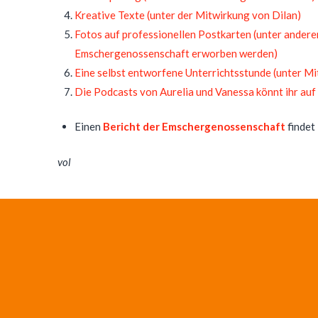
Kreative Texte (unter der Mitwirkung von Dilan)
Fotos auf professionellen Postkarten (unter andere
Emschergenossenschaft erworben werden)
Eine selbst entworfene Unterrichtsstunde (unter M
Die Podcasts von Aurelia und Vanessa könnt ihr auf
Einen
Bericht der Emschergenossenschaft
findet 
vol