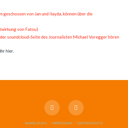
m geschossen von Jan und Ilayda, können über die
itwirkung von Fatou)
 der soundcloud-Seite des Journalisten Michael Voregger hören
ihr hier.
ANMELDUNG
IMPRESSUM
DATENSCHUTZ